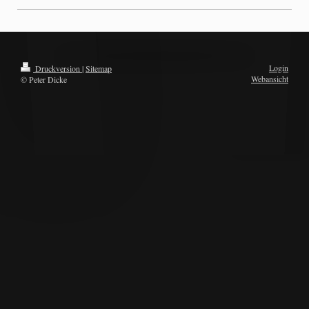
Login
Druckversion
|
Sitemap
Webansicht
© Peter Dicke